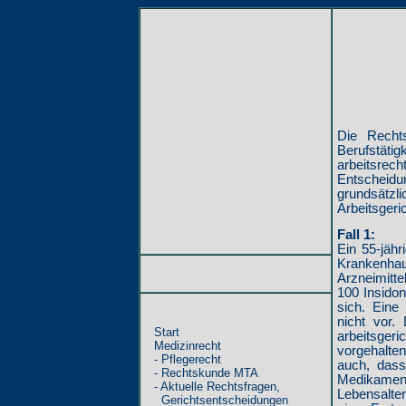
Die Rechts
Berufstä
arbeitsrec
Entscheidu
grundsätzl
Arbeitsgeri
Fall 1:
Ein 55-jähr
Krankenhaus
Arzneimitt
100 Insido
sich. Eine
nicht vor.
Start
arbeitsgeri
Medizinrecht
vorgehalte
- Pflegerecht
auch, dass
- Rechtskunde MTA
Medikament
- Aktuelle Rechtsfragen,
Lebensalter
Gerichtsentscheidungen