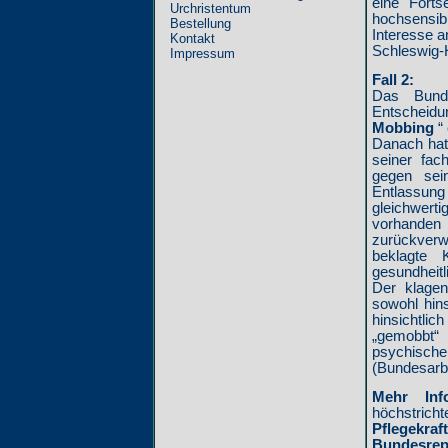
eine Forts
Urchristentum
hochsensi
Bestellung
Interesse 
Kontakt
Schleswig-H
Impressum
Fall 2:
Das Bunde
Entscheidun
Mobbing
“ 
Danach hat 
seiner fach
gegen sei
Entlassung
gleichwerti
vorhanden
zurückverw
beklagte 
gesundheitl
Der klagen
sowohl hin
hinsichtli
„gemobbt“
psychischen
(Bundesarbe
Mehr Info
höchstricht
Pflegekr
Bundesrep