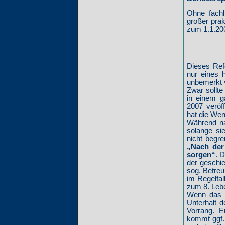
Ohne fachl
großer prak
zum 1.1.200
Dieses Ref
nur eines h
unbemerkt 
Zwar sollte
in einem g
2007 veröf
hat die We
Während na
solange si
nicht begre
„Nach der
sorgen“
. 
der geschie
sog. Betreu
im Regelfal
zum 8. Lebe
Wenn das G
Unterhalt d
Vorrang. E
kommt ggf. 