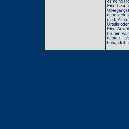
es keine Rol
Eine besond
Übergangs
geschiedene
sind. Alle
Urteils ode
Eine Anwäl
Früher wur
gestellt, 
behandelt m